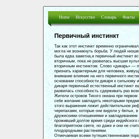
Мифотворчество
Парк французский
Сверхпр
Кушанское искусство
Пикностиль
Длинное
Айртамский фриз
Простое
Home
Искусство
Словарь
Факты
Первичный инстинкт
Так как этот инстинкт временно ограничива
могла не возникнуть борьба. У людей низш
была едва заметна,и первичный инстинкт вс
вторичным, пока не развилась высшая культ
вторичным инстинктом. Слово «дикарь» — 
признать характерным для человека, живуще
внимание влияние на него первичного инсти
основании способности дикаря к сильному 
дикаря первичный естественный инстинкт е
развилась способность сдерживать раз воз
Жители островов Тихого океана при первом 
себе желание завладеть некоторыми предмет
этого выражения лежит действительное реф
черепахами, которые они видели у белых, в
дружескими отношениями и завладеванием 
проживший долгое время среди индийского 
благоприятном свете, но даже и они не счи
плодородными растениями.
Отмечаемая всеми путешественннками пороч