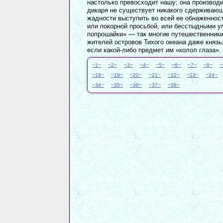
настолько превосходит нашу; она производи
дикаря не существует никакого сдерживающ
жадности выступить во всей ее обнаженност
или покорной просьбой, или бесстыдными уг
попрошайки» — так многие путешественник
жителей островов Тихого океана даже князь
если какой-либо предмет им «колол глаза».
~1~
~2~
~3~
~4~
~5~
~6~
~7~
~8~
~
~18~
~19~
~20~
~21~
~22~
~23~
~24~
~34~
~35~
~36~
~37~
~38~