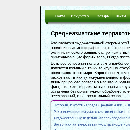
Мифотворчество
Парк французский
Сверхпр
Кушанское искусство
Пикностиль
Длинное
Айртамский фриз
Простое
Home
Искусство
Словарь
Факты
Среднеазиатские терракот
Что касается художественной стороны этой 
введение в их иконографию чисто этнически
эллинистического ваяния: статуэткам этим 
обрисовывающих формы тела, иногда постан
Есть все основания полагать, что наиболе
являются копиями с каких-то крупных стат
среднеазиатского мира. Характерно, что м
раскрывают в них ту монументальность фор
лишь при работе ваятеля в масштабе больш
факт, что, хотя терракоты выполнены в кру
оставлена без скульптурной обработки, то 
всесторонний, а на фронтальный обзор.
История искусств народов Средней Азии
Си
Родоплеменное искусство скотоводческих пл
Художественные изделия как произведения и
Восточная античность как мусульманское иск