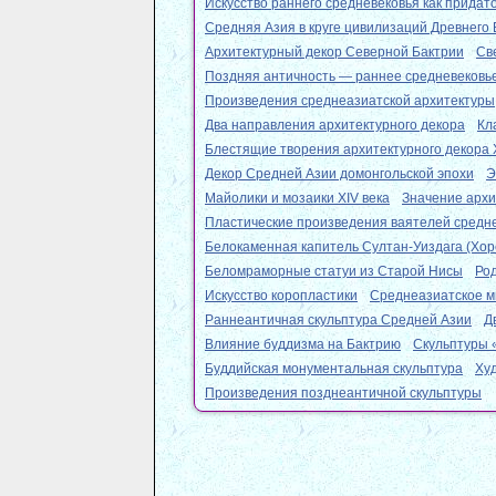
Искусство раннего средневековья как придат
Средняя Азия в круге цивилизаций Древнего 
Архитектурный декор Северной Бактрии
Св
Поздняя античность — раннее средневековь
Произведения среднеазиатской архитектуры
Два направления архитектурного декора
Кл
Блестящие творения архитектурного декора X
Декор Средней Азии домонгольской эпохи
Э
Майолики и мозаики XIV века
Значение арх
Пластические произведения ваятелей средн
Белокаменная капитель Султан-Уиздага (Хор
Беломраморные статуи из Старой Нисы
Ро
Искусство коропластики
Среднеазиатское м
Раннеантичная скульптура Средней Азии
Д
Влияние буддизма на Бактрию
Скульптуры 
Буддийская монументальная скульптура
Ху
Произведения позднеантичной скульптуры